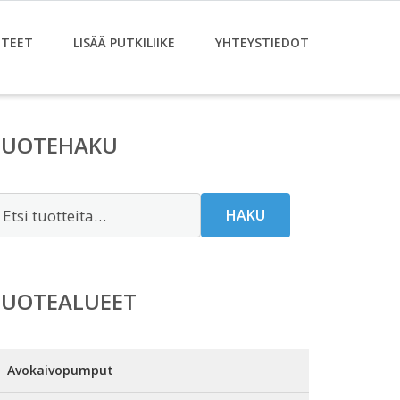
TEET
LISÄÄ PUTKILIIKE
YHTEYSTIEDOT
TUOTEHAKU
tsi:
HAKU
TUOTEALUEET
Avokaivopumput