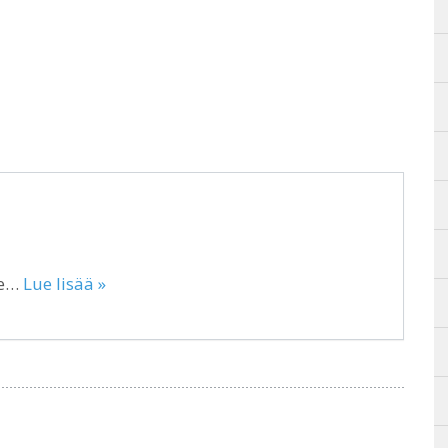
ge…
Lue lisää »