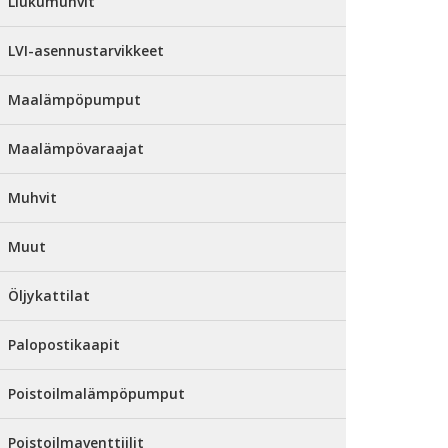
Liukumuhvit
LVI-asennustarvikkeet
Maalämpöpumput
Maalämpövaraajat
Muhvit
Muut
Öljykattilat
Palopostikaapit
Poistoilmalämpöpumput
Poistoilmaventtiilit