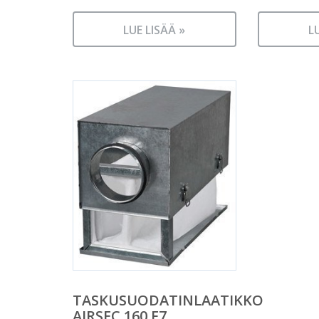
LUE LISÄÄ »
L
TASKUSUODATINLAATIKKO
AIRSEC 160 F7