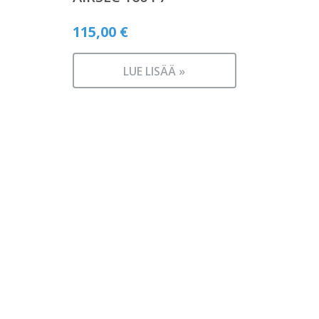
115,00
€
LUE LISÄÄ »