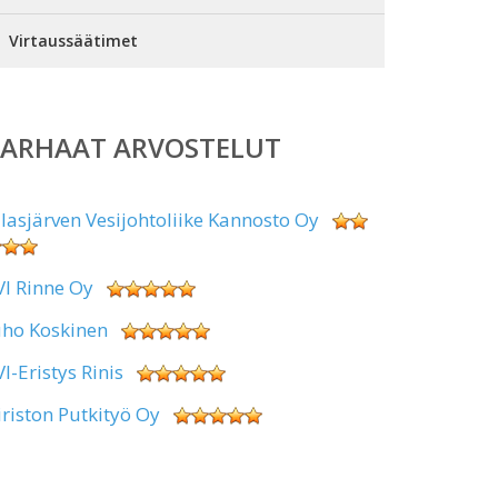
Virtaussäätimet
PARHAAT ARVOSTELUT
alasjärven Vesijohtoliike Kannosto Oy
VI Rinne Oy
uho Koskinen
VI-Eristys Rinis
iriston Putkityö Oy