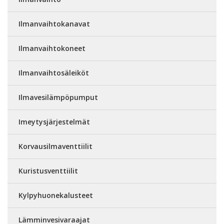
Ilmanvaihtokanavat
Ilmanvaihtokoneet
Ilmanvaihtosäleiköt
Ilmavesilämpöpumput
Imeytysjärjestelmät
Korvausilmaventtiilit
Kuristusventtiilit
Kylpyhuonekalusteet
Lämminvesivaraajat