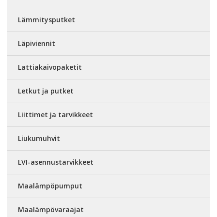
Lämmitysputket
Läpiviennit
Lattiakaivopaketit
Letkut ja putket
Liittimet ja tarvikkeet
Liukumuhvit
LVI-asennustarvikkeet
Maalämpöpumput
Maalämpövaraajat