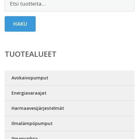
HAKU
TUOTEALUEET
Avokaivopumput
Energiavaraajat
Harmaavesijärjestelmät
Ilmalämpöpumput
Ilmanvaihto