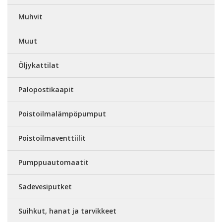
Muhvit
Muut
Öljykattilat
Palopostikaapit
Poistoilmalämpöpumput
Poistoilmaventtiilit
Pumppuautomaatit
Sadevesiputket
Suihkut, hanat ja tarvikkeet