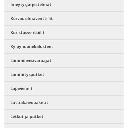
Imeytysjärjestelmät
Korvausilmaventtiilit
Kuristusventtiilit
Kylpyhuonekalusteet
Lämminvesivaraajat
Lämmitysputket
Läpiviennit
Lattiakaivopaketit
Letkut ja putket