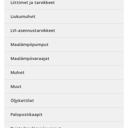
Liittimet ja tarvikkeet
Liukumuhvit
LVI-asennustarvikkeet
Maalämpöpumput
Maalämpövaraajat
Muhvit
Muut
Öljykattilat
Palopostikaapit