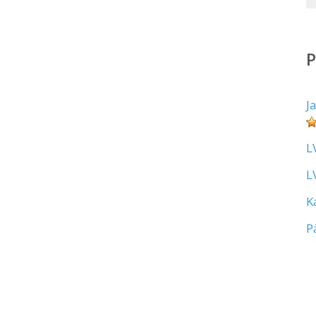
J
L
L
K
P