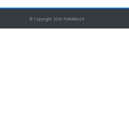
© Copyright 2026
Putkiliike24