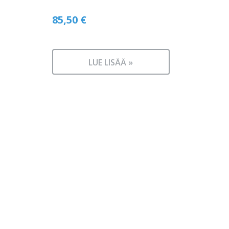
85,50
€
LUE LISÄÄ »