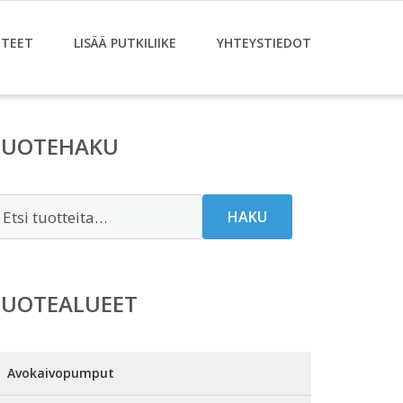
TEET
LISÄÄ PUTKILIIKE
YHTEYSTIEDOT
TUOTEHAKU
tsi:
HAKU
TUOTEALUEET
Avokaivopumput