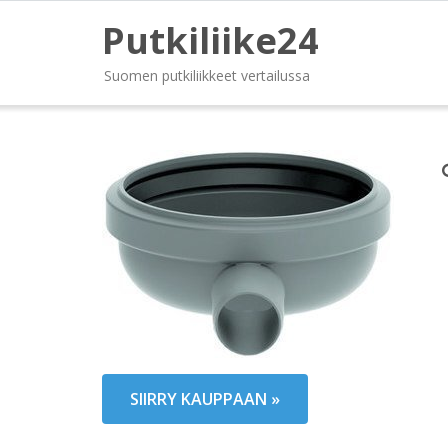
Putkiliike24
Suomen putkiliikkeet vertailussa
SIIRRY KAUPPAAN »