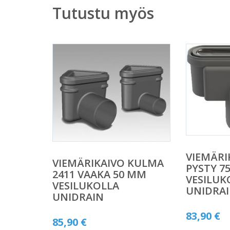
Tutustu myös
VIEMÄRI
VIEMÄRIKAIVO KULMA
PYSTY 7
2411 VAAKA 50 MM
VESILUK
VESILUKOLLA
UNIDRA
UNIDRAIN
83,90
€
85,90
€