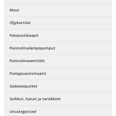
Muut
Öljykattilat
Palopostikaapit
Poistoilmalämpöpumput
Poistoilmaventtiilit
Pumppuautomaatit
Sadevesiputket
Suihkut, hanat ja tarvikkeet
Uncategorized