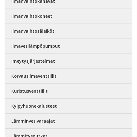
Ilmanvaihtokanavat
Ilmanvaihtokoneet
Ilmanvaihtosäleiköt
Ilmavesilämpöpumput
Imeytysjärjestelmät
Korvausilmaventtiilit
Kuristusventtiilit
Kylpyhuonekalusteet
Lämminvesivaraajat
Lämmitysputket