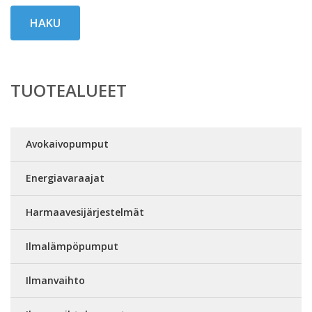
HAKU
TUOTEALUEET
Avokaivopumput
Energiavaraajat
Harmaavesijärjestelmät
Ilmalämpöpumput
Ilmanvaihto