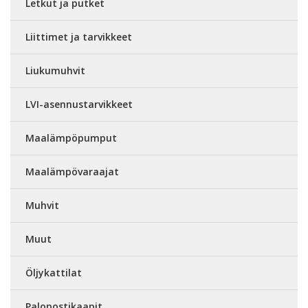
Letkut ja putket
Liittimet ja tarvikkeet
Liukumuhvit
LVI-asennustarvikkeet
Maalämpöpumput
Maalämpövaraajat
Muhvit
Muut
Öljykattilat
Palopostikaapit