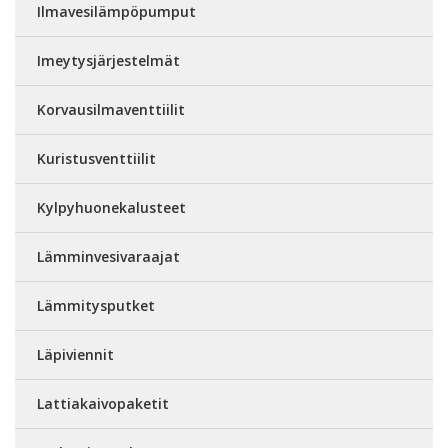
Ilmavesilämpöpumput
Imeytysjärjestelmät
Korvausilmaventtiilit
Kuristusventtiilit
Kylpyhuonekalusteet
Lämminvesivaraajat
Lämmitysputket
Läpiviennit
Lattiakaivopaketit