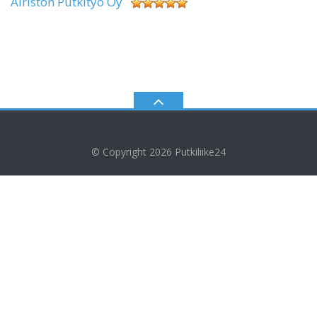
Airiston Putkityö Oy
© Copyright 2026
Putkiliike24