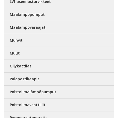
LVI-asennustarvikkeet
Maalämpöpumput
Maalämpövaraajat
Muhvit
Muut
Öljykattilat
Palopostikaapit
Poistoilmalämpöpumput
Poistoilmaventtiilit
Pumppuautomaatit