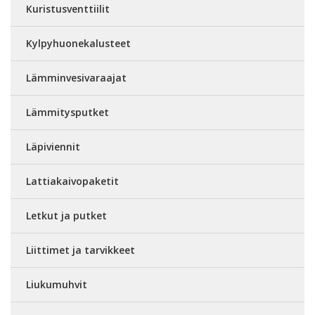
Kuristusventtiilit
Kylpyhuonekalusteet
Lämminvesivaraajat
Lämmitysputket
Läpiviennit
Lattiakaivopaketit
Letkut ja putket
Liittimet ja tarvikkeet
Liukumuhvit