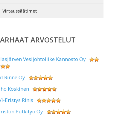
Virtaussäätimet
PARHAAT ARVOSTELUT
alasjärven Vesijohtoliike Kannosto Oy
VI Rinne Oy
uho Koskinen
VI-Eristys Rinis
iriston Putkityö Oy