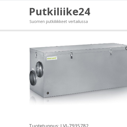
Putkiliike24
Suomen putkiliikkeet vertailussa
Tuotetunnus:
LVI-7935782