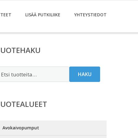
TEET
LISÄÄ PUTKILIIKE
YHTEYSTIEDOT
TUOTEHAKU
tsi:
HAKU
TUOTEALUEET
Avokaivopumput