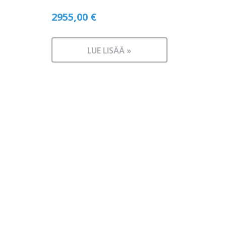
2955,00
€
LUE LISÄÄ »