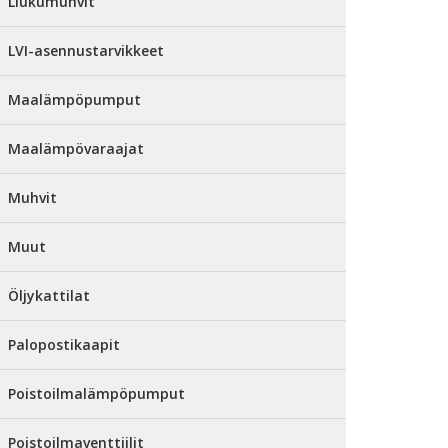
Liukumuhvit
LVI-asennustarvikkeet
Maalämpöpumput
Maalämpövaraajat
Muhvit
Muut
Öljykattilat
Palopostikaapit
Poistoilmalämpöpumput
Poistoilmaventtiilit