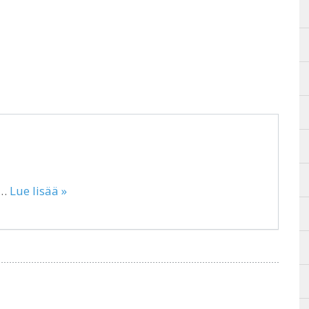
E…
Lue lisää »