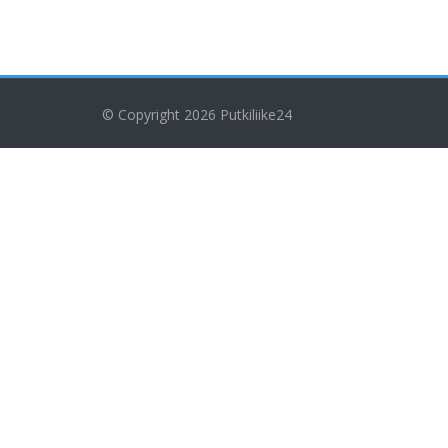
© Copyright 2026
Putkiliike24