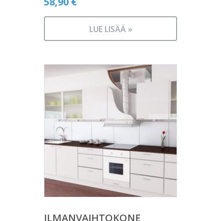
58,90
€
LUE LISÄÄ »
ILMANVAIHTOKONE