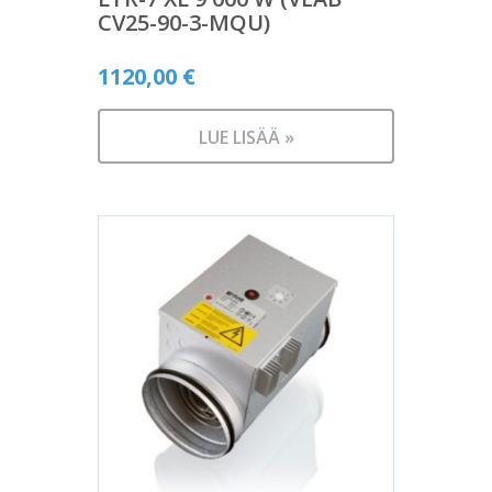
CV25-90-3-MQU)
1120,00
€
LUE LISÄÄ »