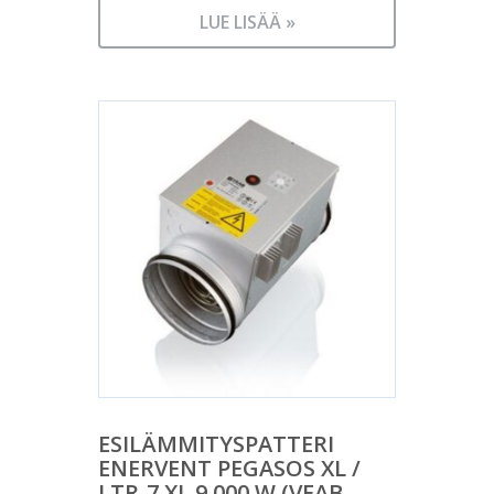
LUE LISÄÄ »
ESILÄMMITYSPATTERI
ENERVENT PEGASOS XL /
LTR-7 XL 9 000 W (VEAB