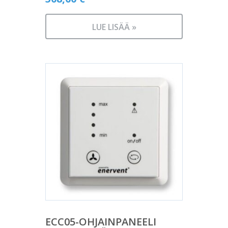
LUE LISÄÄ »
ECC05-OHJAINPANEELI