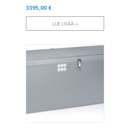
3395,00
€
LUE LISÄÄ »