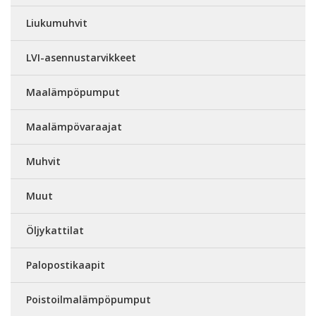
Liukumuhvit
LVI-asennustarvikkeet
Maalämpöpumput
Maalämpövaraajat
Muhvit
Muut
Öljykattilat
Palopostikaapit
Poistoilmalämpöpumput