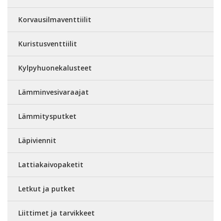
Korvausilmaventtiilit
Kuristusventtiilit
Kylpyhuonekalusteet
Lämminvesivaraajat
Lämmitysputket
Läpiviennit
Lattiakaivopaketit
Letkut ja putket
Liittimet ja tarvikkeet