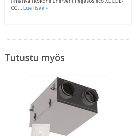
Ilmanvaihtokone Enervent Pegasos eco XL EDE-
CG…
Lue lisää »
Tutustu myös