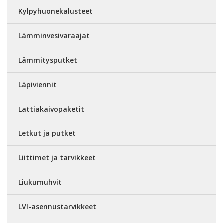
Kylpyhuonekalusteet
Lämminvesivaraajat
Lämmitysputket
Läpiviennit
Lattiakaivopaketit
Letkut ja putket
Liittimet ja tarvikkeet
Liukumuhvit
LVI-asennustarvikkeet