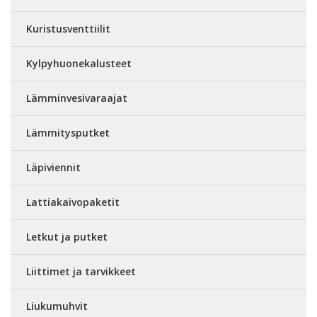
Kuristusventtiilit
Kylpyhuonekalusteet
Lämminvesivaraajat
Lämmitysputket
Läpiviennit
Lattiakaivopaketit
Letkut ja putket
Liittimet ja tarvikkeet
Liukumuhvit