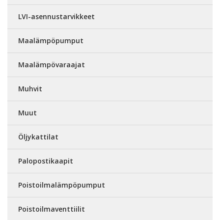
LVI-asennustarvikkeet
Maalämpöpumput
Maalämpövaraajat
Muhvit
Muut
Öljykattilat
Palopostikaapit
Poistoilmalämpöpumput
Poistoilmaventtiilit