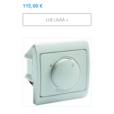
115,00
€
LUE LISÄÄ »