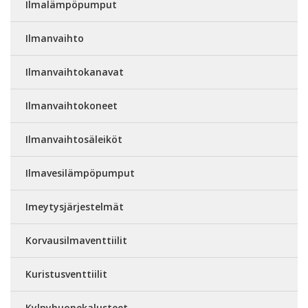
Ilmalämpöpumput
Ilmanvaihto
Ilmanvaihtokanavat
Ilmanvaihtokoneet
Ilmanvaihtosäleiköt
Ilmavesilämpöpumput
Imeytysjärjestelmät
Korvausilmaventtiilit
Kuristusventtiilit
Kylpyhuonekalusteet