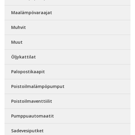
Maalämpövaraajat
Muhvit
Muut
Öljykattilat
Palopostikaapit
Poistoilmalämpöpumput
Poistoilmaventtiilit
Pumppuautomaatit
Sadevesiputket