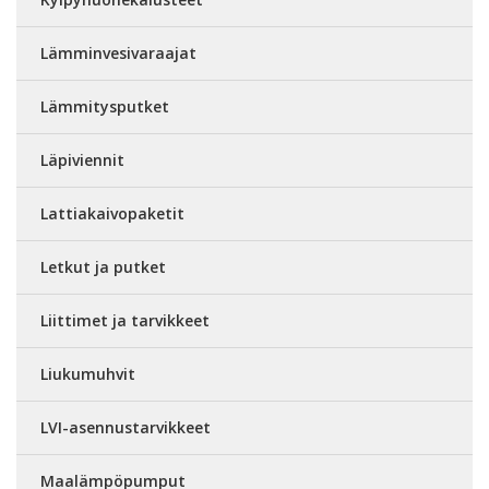
Lämminvesivaraajat
Lämmitysputket
Läpiviennit
Lattiakaivopaketit
Letkut ja putket
Liittimet ja tarvikkeet
Liukumuhvit
LVI-asennustarvikkeet
Maalämpöpumput