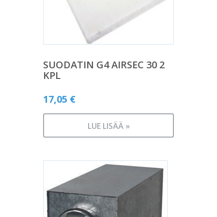
SUODATIN G4 AIRSEC 30 2
KPL
17,05
€
LUE LISÄÄ »