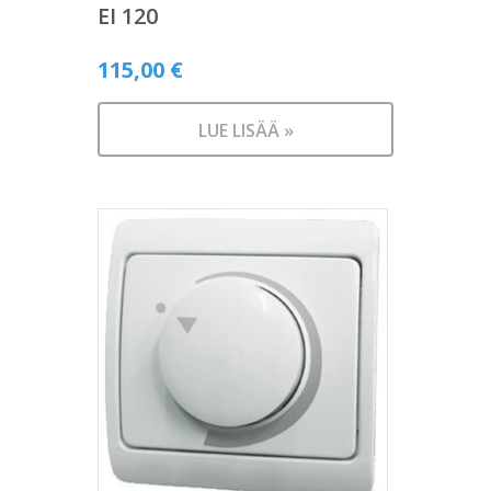
EI 120
115,00
€
LUE LISÄÄ »