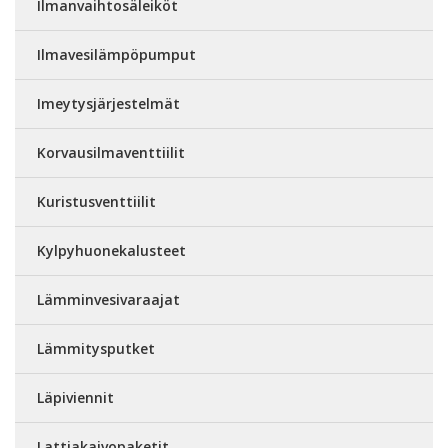
Ilmanvaihtosäleiköt
Ilmavesilämpöpumput
Imeytysjärjestelmät
Korvausilmaventtiilit
Kuristusventtiilit
Kylpyhuonekalusteet
Lämminvesivaraajat
Lämmitysputket
Läpiviennit
Lattiakaivopaketit