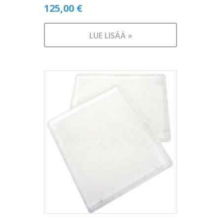
125,00
€
LUE LISÄÄ »