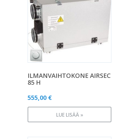
ILMANVAIHTOKONE AIRSEC
85 H
555,00
€
LUE LISÄÄ »