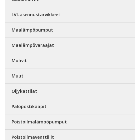
LVI-asennustarvikkeet
Maalämpöpumput
Maalämpövaraajat
Muhvit
Muut
Öljykattilat
Palopostikaapit
Poistoilmalämpöpumput
Poistoilmaventtiilit