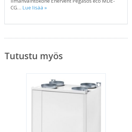
Ilmanvaihtokone Enervent Pegasos eco MDE-
CG…
Lue lisää »
Tutustu myös