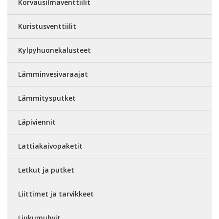
Korvausilmaventtiilit
Kuristusventtiilit
Kylpyhuonekalusteet
Lämminvesivaraajat
Lämmitysputket
Läpiviennit
Lattiakaivopaketit
Letkut ja putket
Liittimet ja tarvikkeet
Liukumuhvit