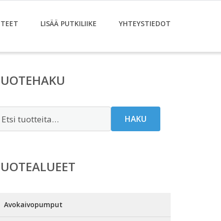
TEET
LISÄÄ PUTKILIIKE
YHTEYSTIEDOT
TUOTEHAKU
tsi:
HAKU
TUOTEALUEET
Avokaivopumput