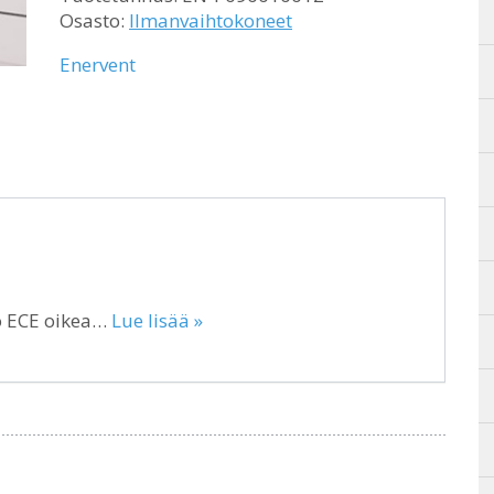
Osasto:
Ilmanvaihtokoneet
Enervent
o ECE oikea…
Lue lisää »