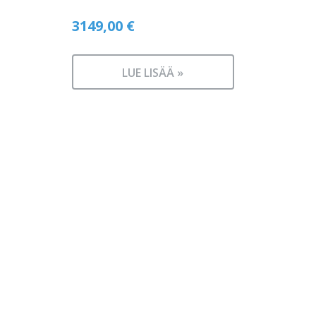
3149,00
€
LUE LISÄÄ »