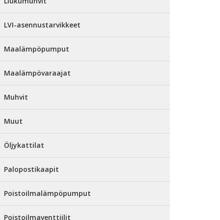
Liukumuhvit
LVI-asennustarvikkeet
Maalämpöpumput
Maalämpövaraajat
Muhvit
Muut
Öljykattilat
Palopostikaapit
Poistoilmalämpöpumput
Poistoilmaventtiilit