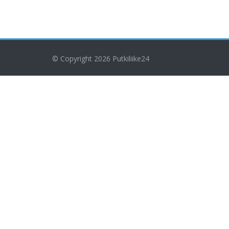
© Copyright 2026
Putkiliike24