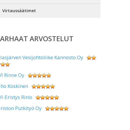
Virtaussäätimet
PARHAAT ARVOSTELUT
alasjärven Vesijohtoliike Kannosto Oy
VI Rinne Oy
uho Koskinen
VI-Eristys Rinis
iriston Putkityö Oy