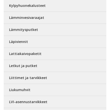
Kylpyhuonekalusteet
Lämminvesivaraajat
Lämmitysputket
Läpiviennit
Lattiakaivopaketit
Letkut ja putket
Liittimet ja tarvikkeet
Liukumuhvit
LVI-asennustarvikkeet