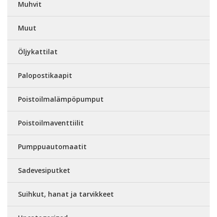
Muhvit
Muut
Öljykattilat
Palopostikaapit
Poistoilmalämpöpumput
Poistoilmaventtiilit
Pumppuautomaatit
Sadevesiputket
Suihkut, hanat ja tarvikkeet