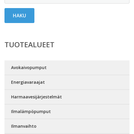
HAKU
TUOTEALUEET
Avokaivopumput
Energiavaraajat
Harmaavesijärjestelmät
Ilmalämpöpumput
Ilmanvaihto