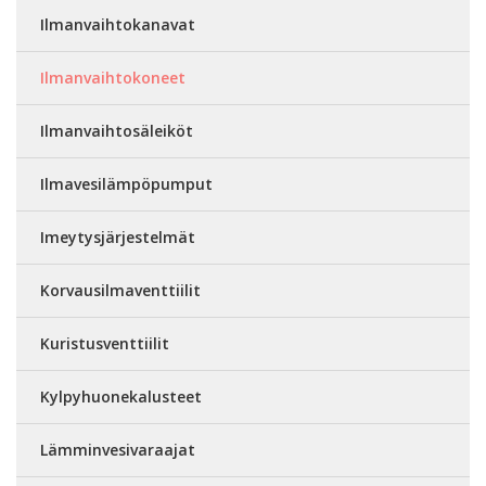
Ilmanvaihtokanavat
Ilmanvaihtokoneet
Ilmanvaihtosäleiköt
Ilmavesilämpöpumput
Imeytysjärjestelmät
Korvausilmaventtiilit
Kuristusventtiilit
Kylpyhuonekalusteet
Lämminvesivaraajat