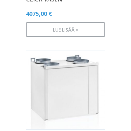
4075,00
€
LUE LISÄÄ »