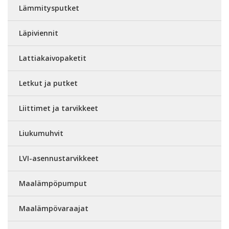
Lämmitysputket
Läpiviennit
Lattiakaivopaketit
Letkut ja putket
Liittimet ja tarvikkeet
Liukumuhvit
LVI-asennustarvikkeet
Maalämpöpumput
Maalämpövaraajat