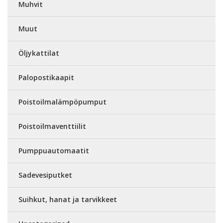
Muhvit
Muut
Öljykattilat
Palopostikaapit
Poistoilmalämpöpumput
Poistoilmaventtiilit
Pumppuautomaatit
Sadevesiputket
Suihkut, hanat ja tarvikkeet