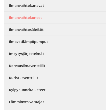
Ilmanvaihtokanavat
Ilmanvaihtokoneet
Ilmanvaihtosäleiköt
Ilmavesilämpöpumput
Imeytysjärjestelmät
Korvausilmaventtiilit
Kuristusventtiilit
Kylpyhuonekalusteet
Lämminvesivaraajat