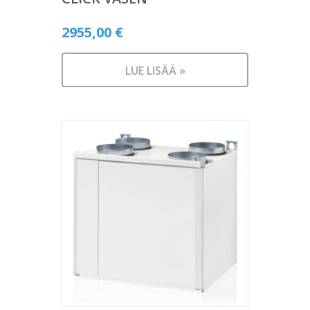
2955,00
€
LUE LISÄÄ »