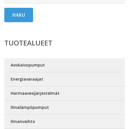
HAKU
TUOTEALUEET
Avokaivopumput
Energiavaraajat
Harmaavesijärjestelmät
Ilmalämpöpumput
Ilmanvaihto