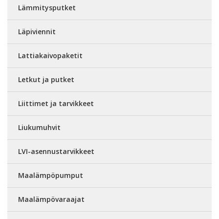
Lämmitysputket
Läpiviennit
Lattiakaivopaketit
Letkut ja putket
Liittimet ja tarvikkeet
Liukumuhvit
LVI-asennustarvikkeet
Maalämpöpumput
Maalämpövaraajat