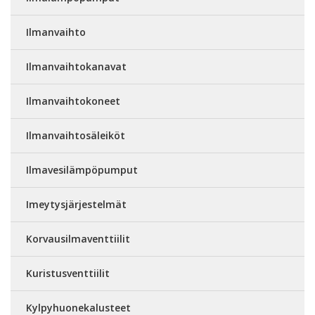
Ilmanvaihto
Ilmanvaihtokanavat
Ilmanvaihtokoneet
Ilmanvaihtosäleiköt
Ilmavesilämpöpumput
Imeytysjärjestelmät
Korvausilmaventtiilit
Kuristusventtiilit
Kylpyhuonekalusteet