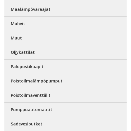
Maalämpövaraajat
Muhvit
Muut
Öljykattilat
Palopostikaapit
Poistoilmalämpöpumput
Poistoilmaventtiilit
Pumppuautomaatit
Sadevesiputket