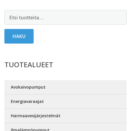
Etsi:
HAKU
TUOTEALUEET
Avokaivopumput
Energiavaraajat
Harmaavesijärjestelmät
Ilmalämpöpumput