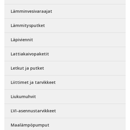
Lämminvesivaraajat
Lämmitysputket
Läpiviennit
Lattiakaivopaketit
Letkut ja putket
Liittimet ja tarvikkeet
Liukumuhvit
LVI-asennustarvikkeet
Maalämpöpumput