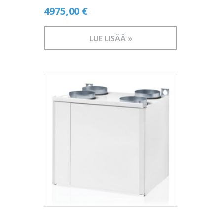
4975,00
€
LUE LISÄÄ »