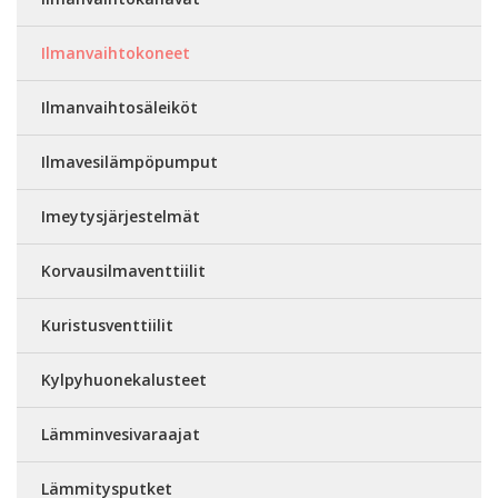
Ilmanvaihtokoneet
Ilmanvaihtosäleiköt
Ilmavesilämpöpumput
Imeytysjärjestelmät
Korvausilmaventtiilit
Kuristusventtiilit
Kylpyhuonekalusteet
Lämminvesivaraajat
Lämmitysputket