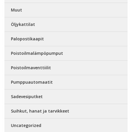
Muut
Öljykattilat
Palopostikaapit
Poistoilmalämpöpumput
Poistoilmaventtiilit
Pumppuautomaatit
Sadevesiputket
Suihkut, hanat ja tarvikkeet
Uncategorized