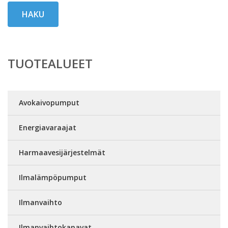
HAKU
TUOTEALUEET
Avokaivopumput
Energiavaraajat
Harmaavesijärjestelmät
Ilmalämpöpumput
Ilmanvaihto
Ilmanvaihtokanavat