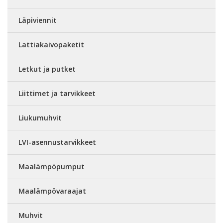
Läpiviennit
Lattiakaivopaketit
Letkut ja putket
Liittimet ja tarvikkeet
Liukumuhvit
LVI-asennustarvikkeet
Maalämpöpumput
Maalämpövaraajat
Muhvit