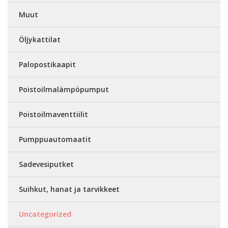
Muut
Öljykattilat
Palopostikaapit
Poistoilmalämpöpumput
Poistoilmaventtiilit
Pumppuautomaatit
Sadevesiputket
Suihkut, hanat ja tarvikkeet
Uncategorized