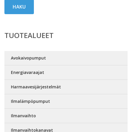
HAKU
TUOTEALUEET
Avokaivopumput
Energiavaraajat
Harmaavesijärjestelmät
Ilmalämpöpumput
Ilmanvaihto
Ilmanvaihtokanavat