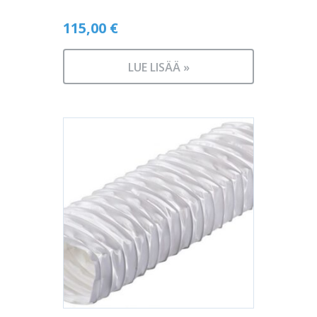
115,00
€
LUE LISÄÄ »