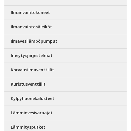
Ilmanvaihtokoneet
Ilmanvaihtosäleiköt
Ilmavesilämpöpumput
Imeytysjärjestelmät
Korvausilmaventtiilit
Kuristusventtiilit
Kylpyhuonekalusteet
Lämminvesivaraajat
Lämmitysputket