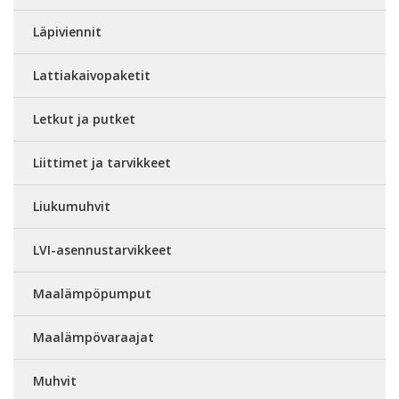
Läpiviennit
Lattiakaivopaketit
Letkut ja putket
Liittimet ja tarvikkeet
Liukumuhvit
LVI-asennustarvikkeet
Maalämpöpumput
Maalämpövaraajat
Muhvit