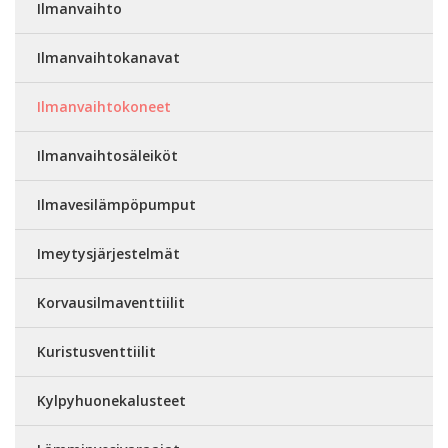
Ilmanvaihto
Ilmanvaihtokanavat
Ilmanvaihtokoneet
Ilmanvaihtosäleiköt
Ilmavesilämpöpumput
Imeytysjärjestelmät
Korvausilmaventtiilit
Kuristusventtiilit
Kylpyhuonekalusteet