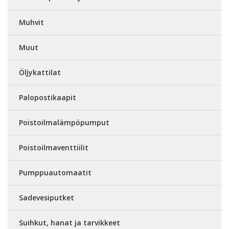
Muhvit
Muut
Öljykattilat
Palopostikaapit
Poistoilmalämpöpumput
Poistoilmaventtiilit
Pumppuautomaatit
Sadevesiputket
Suihkut, hanat ja tarvikkeet