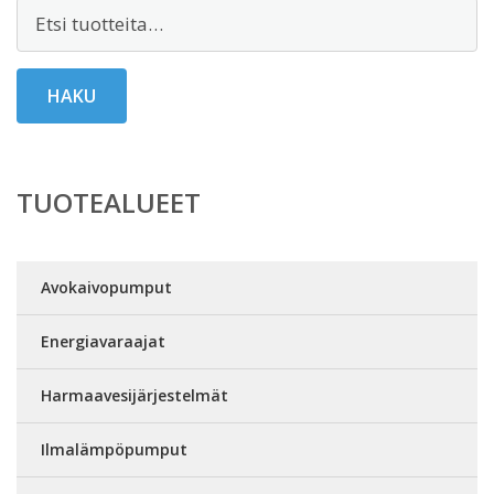
Etsi:
HAKU
TUOTEALUEET
Avokaivopumput
Energiavaraajat
Harmaavesijärjestelmät
Ilmalämpöpumput