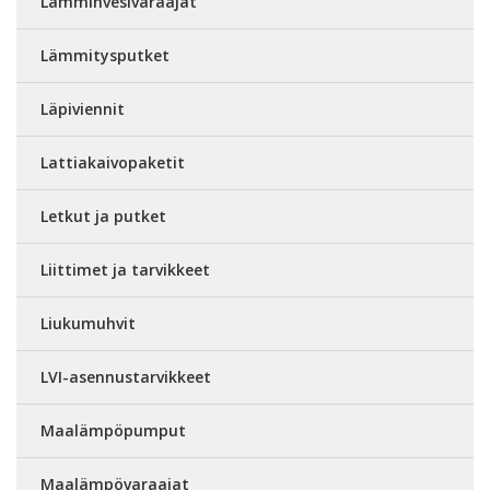
Lämminvesivaraajat
Lämmitysputket
Läpiviennit
Lattiakaivopaketit
Letkut ja putket
Liittimet ja tarvikkeet
Liukumuhvit
LVI-asennustarvikkeet
Maalämpöpumput
Maalämpövaraajat