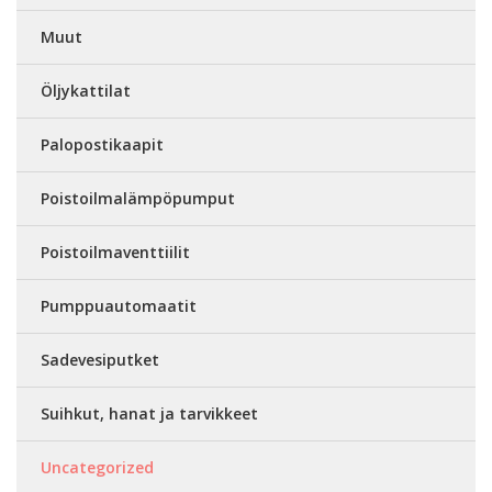
Muut
Öljykattilat
Palopostikaapit
Poistoilmalämpöpumput
Poistoilmaventtiilit
Pumppuautomaatit
Sadevesiputket
Suihkut, hanat ja tarvikkeet
Uncategorized