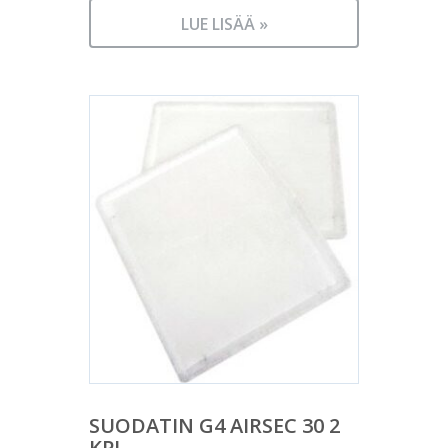
LUE LISÄÄ »
SUODATIN G4 AIRSEC 30 2
KPL