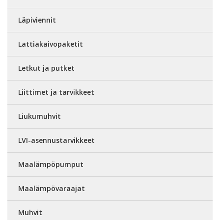
Läpiviennit
Lattiakaivopaketit
Letkut ja putket
Liittimet ja tarvikkeet
Liukumuhvit
LVI-asennustarvikkeet
Maalämpöpumput
Maalämpövaraajat
Muhvit