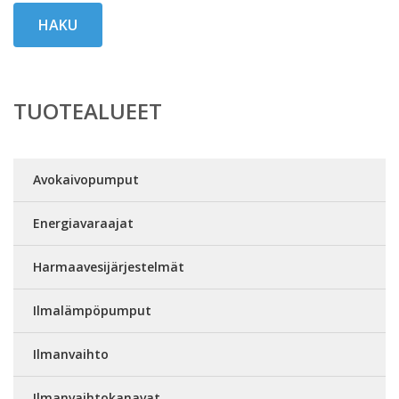
HAKU
TUOTEALUEET
Avokaivopumput
Energiavaraajat
Harmaavesijärjestelmät
Ilmalämpöpumput
Ilmanvaihto
Ilmanvaihtokanavat