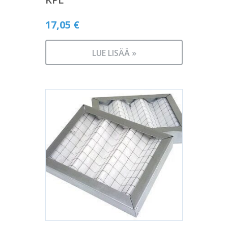
17,05
€
LUE LISÄÄ »