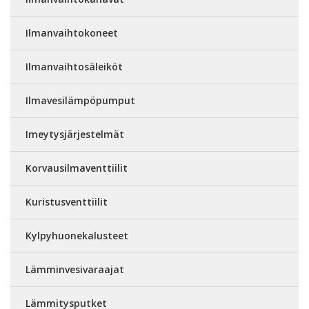
Ilmanvaihtokoneet
Ilmanvaihtosäleiköt
Ilmavesilämpöpumput
Imeytysjärjestelmät
Korvausilmaventtiilit
Kuristusventtiilit
Kylpyhuonekalusteet
Lämminvesivaraajat
Lämmitysputket