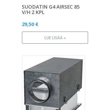
SUODATIN G4 AIRSEC 85
V/H 2 KPL
29,50
€
LUE LISÄÄ »