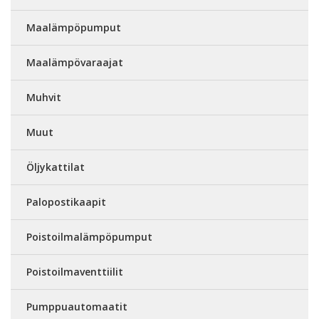
Maalämpöpumput
Maalämpövaraajat
Muhvit
Muut
Öljykattilat
Palopostikaapit
Poistoilmalämpöpumput
Poistoilmaventtiilit
Pumppuautomaatit