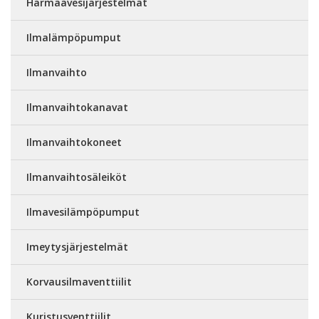
Harmaavesijärjestelmät
Ilmalämpöpumput
Ilmanvaihto
Ilmanvaihtokanavat
Ilmanvaihtokoneet
Ilmanvaihtosäleiköt
Ilmavesilämpöpumput
Imeytysjärjestelmät
Korvausilmaventtiilit
Kuristusventtiilit