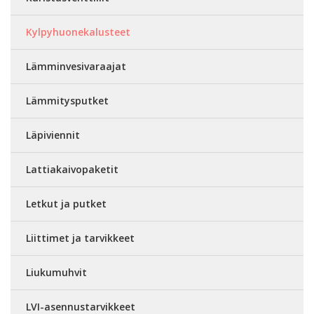
Kylpyhuonekalusteet
Lämminvesivaraajat
Lämmitysputket
Läpiviennit
Lattiakaivopaketit
Letkut ja putket
Liittimet ja tarvikkeet
Liukumuhvit
LVI-asennustarvikkeet