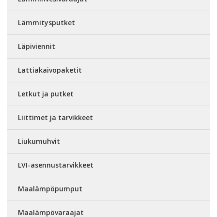
Lämmitysputket
Läpiviennit
Lattiakaivopaketit
Letkut ja putket
Liittimet ja tarvikkeet
Liukumuhvit
LVI-asennustarvikkeet
Maalämpöpumput
Maalämpövaraajat