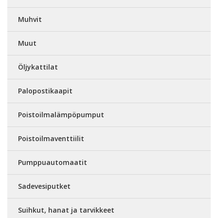
Muhvit
Muut
Öljykattilat
Palopostikaapit
Poistoilmalämpöpumput
Poistoilmaventtiilit
Pumppuautomaatit
Sadevesiputket
Suihkut, hanat ja tarvikkeet