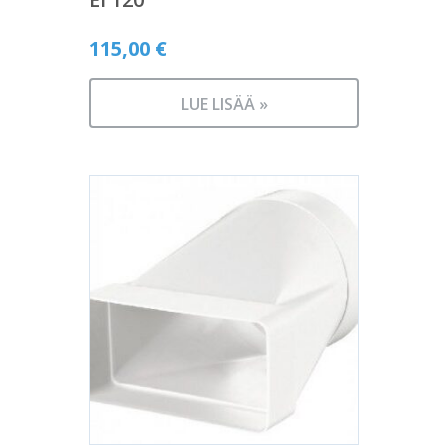
115,00
€
LUE LISÄÄ »