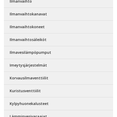
Ilmanvaihto
Ilmanvaihtokanavat
Ilmanvaihtokoneet
Ilmanvaihtosäleiköt
Ilmavesilämpöpumput
Imeytysjärjestelmät
Korvausilmaventtiilit
Kuristusventtiilit
Kylpyhuonekalusteet
Lämminvesivaraajat