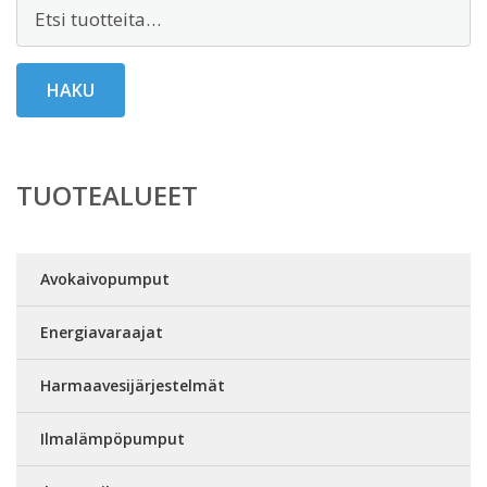
Etsi:
HAKU
TUOTEALUEET
Avokaivopumput
Energiavaraajat
Harmaavesijärjestelmät
Ilmalämpöpumput