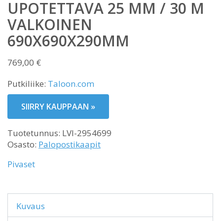
UPOTETTAVA 25 MM / 30 M
VALKOINEN
690X690X290MM
769,00
€
Putkiliike:
Taloon.com
SIIRRY KAUPPAAN »
Tuotetunnus:
LVI-2954699
Osasto:
Palopostikaapit
Pivaset
Kuvaus