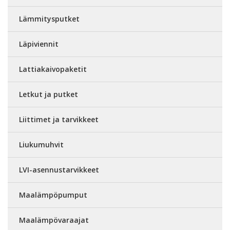
Lämmitysputket
Läpiviennit
Lattiakaivopaketit
Letkut ja putket
Liittimet ja tarvikkeet
Liukumuhvit
LVI-asennustarvikkeet
Maalämpöpumput
Maalämpövaraajat