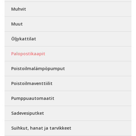
Muhvit
Muut
Öljykattilat
Palopostikaapit
Poistoilmalämpöpumput
Poistoilmaventtiilit
Pumppuautomaatit
Sadevesiputket
Suihkut, hanat ja tarvikkeet