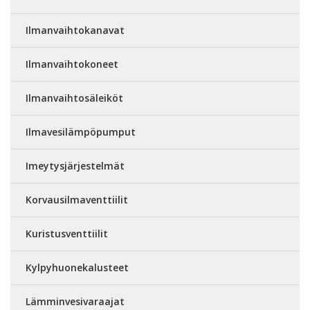
Ilmanvaihtokanavat
Ilmanvaihtokoneet
Ilmanvaihtosäleiköt
Ilmavesilämpöpumput
Imeytysjärjestelmät
Korvausilmaventtiilit
Kuristusventtiilit
Kylpyhuonekalusteet
Lämminvesivaraajat