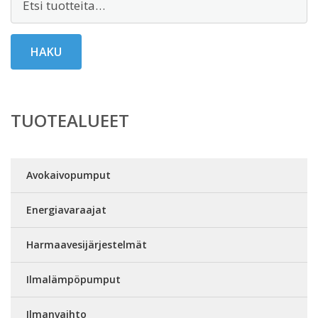
HAKU
TUOTEALUEET
Avokaivopumput
Energiavaraajat
Harmaavesijärjestelmät
Ilmalämpöpumput
Ilmanvaihto