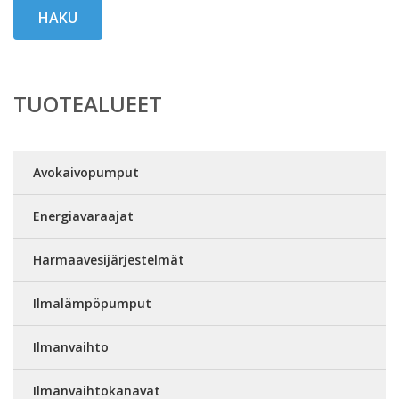
HAKU
TUOTEALUEET
Avokaivopumput
Energiavaraajat
Harmaavesijärjestelmät
Ilmalämpöpumput
Ilmanvaihto
Ilmanvaihtokanavat