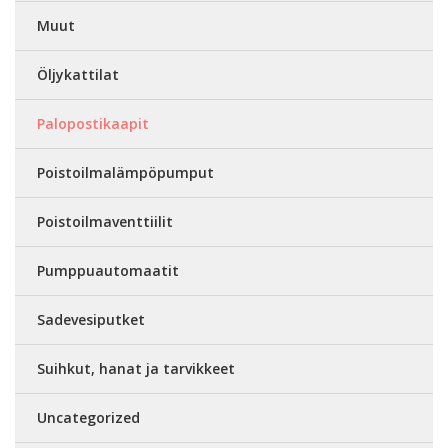
Muut
Öljykattilat
Palopostikaapit
Poistoilmalämpöpumput
Poistoilmaventtiilit
Pumppuautomaatit
Sadevesiputket
Suihkut, hanat ja tarvikkeet
Uncategorized