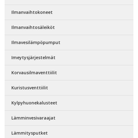
Ilmanvaihtokoneet
Ilmanvaihtosäleiköt
Ilmavesilämpöpumput
Imeytysjärjestelmät
Korvausilmaventtiilit
Kuristusventtiilit
Kylpyhuonekalusteet
Lämminvesivaraajat
Lämmitysputket