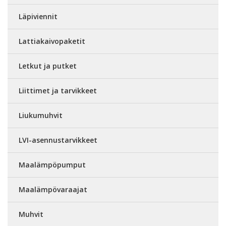
Läpiviennit
Lattiakaivopaketit
Letkut ja putket
Liittimet ja tarvikkeet
Liukumuhvit
LVI-asennustarvikkeet
Maalämpöpumput
Maalämpövaraajat
Muhvit