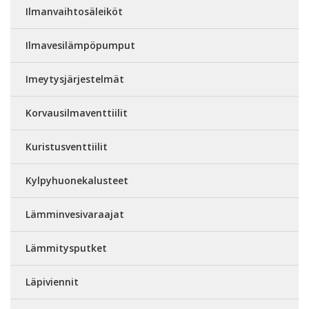
Ilmanvaihtosäleiköt
Ilmavesilämpöpumput
Imeytysjärjestelmät
Korvausilmaventtiilit
Kuristusventtiilit
Kylpyhuonekalusteet
Lämminvesivaraajat
Lämmitysputket
Läpiviennit