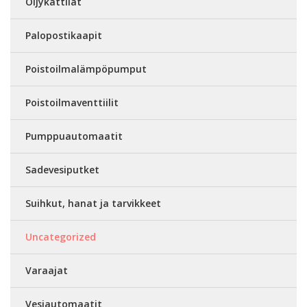
Öljykattilat
Palopostikaapit
Poistoilmalämpöpumput
Poistoilmaventtiilit
Pumppuautomaatit
Sadevesiputket
Suihkut, hanat ja tarvikkeet
Uncategorized
Varaajat
Vesiautomaatit