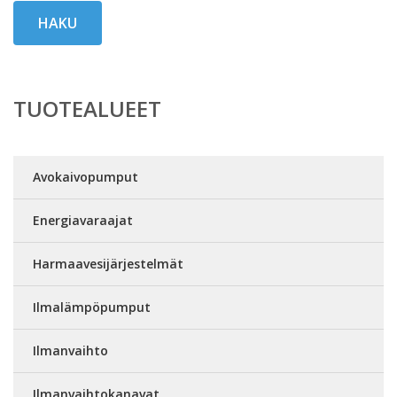
HAKU
TUOTEALUEET
Avokaivopumput
Energiavaraajat
Harmaavesijärjestelmät
Ilmalämpöpumput
Ilmanvaihto
Ilmanvaihtokanavat