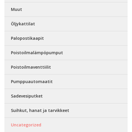
Muut
Öljykattilat
Palopostikaapit
Poistoilmalämpöpumput
Poistoilmaventtiilit
Pumppuautomaatit
Sadevesiputket
Suihkut, hanat ja tarvikkeet
Uncategorized