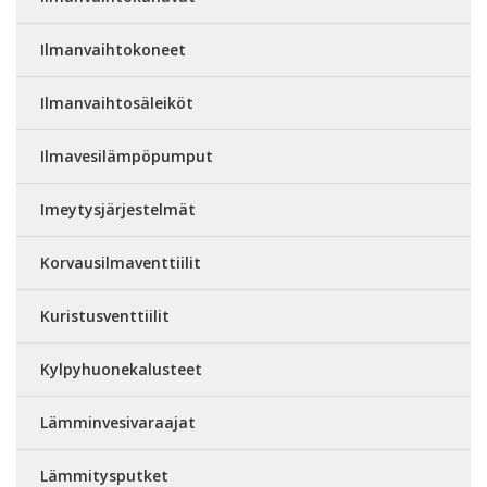
Ilmanvaihtokoneet
Ilmanvaihtosäleiköt
Ilmavesilämpöpumput
Imeytysjärjestelmät
Korvausilmaventtiilit
Kuristusventtiilit
Kylpyhuonekalusteet
Lämminvesivaraajat
Lämmitysputket