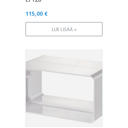
115,00
€
LUE LISÄÄ »