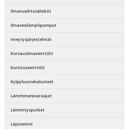
Ilmanvaihtosäleiköt
Ilmavesilämpöpumput
Imeytysjärjestelmät
Korvausilmaventtiilit
Kuristusventtiilit
Kylpyhuonekalusteet
Lämminvesivaraajat
Lämmitysputket
Läpiviennit