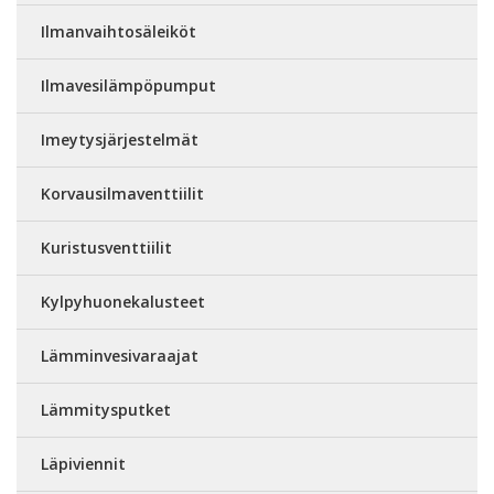
Ilmanvaihtosäleiköt
Ilmavesilämpöpumput
Imeytysjärjestelmät
Korvausilmaventtiilit
Kuristusventtiilit
Kylpyhuonekalusteet
Lämminvesivaraajat
Lämmitysputket
Läpiviennit