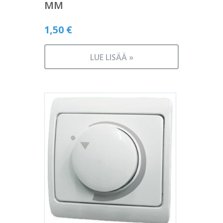
MM
1,50
€
LUE LISÄÄ »