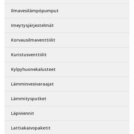
Ilmavesilämpöpumput
Imeytysjärjestelmät
Korvausilmaventtiilit
Kuristusventtiilit
Kylpyhuonekalusteet
Lämminvesivaraajat
Lämmitysputket
Läpiviennit
Lattiakaivopaketit