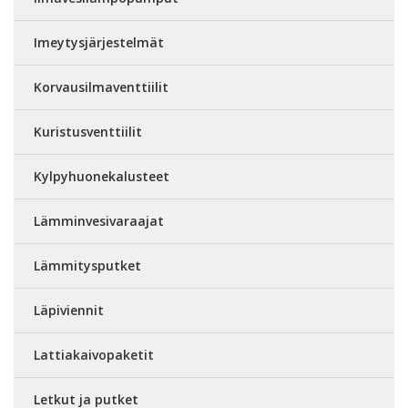
Imeytysjärjestelmät
Korvausilmaventtiilit
Kuristusventtiilit
Kylpyhuonekalusteet
Lämminvesivaraajat
Lämmitysputket
Läpiviennit
Lattiakaivopaketit
Letkut ja putket