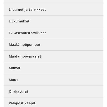
Liittimet ja tarvikkeet
Liukumuhvit
LVI-asennustarvikkeet
Maalämpöpumput
Maalämpövaraajat
Muhvit
Muut
Öljykattilat
Palopostikaapit