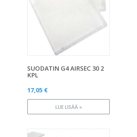
SUODATIN G4 AIRSEC 30 2
KPL
17,05
€
LUE LISÄÄ »