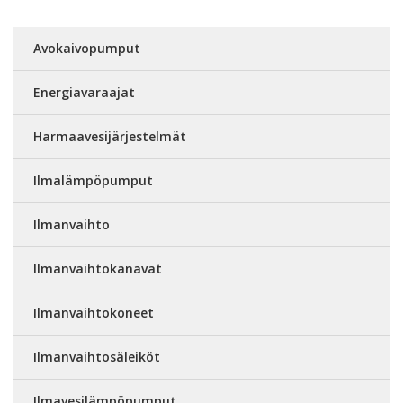
Avokaivopumput
Energiavaraajat
Harmaavesijärjestelmät
Ilmalämpöpumput
Ilmanvaihto
Ilmanvaihtokanavat
Ilmanvaihtokoneet
Ilmanvaihtosäleiköt
Ilmavesilämpöpumput