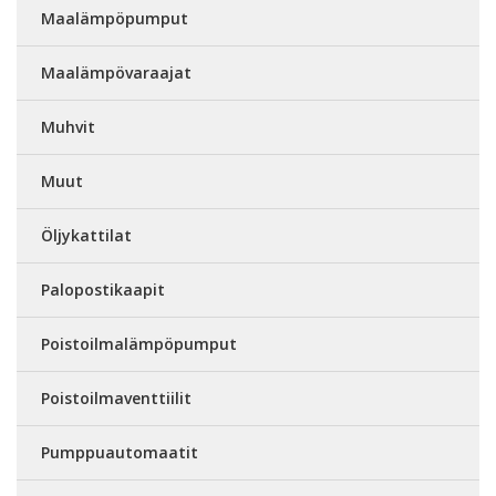
Maalämpöpumput
Maalämpövaraajat
Muhvit
Muut
Öljykattilat
Palopostikaapit
Poistoilmalämpöpumput
Poistoilmaventtiilit
Pumppuautomaatit