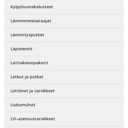
Kylpyhuonekalusteet
Lämminvesivaraajat
Lämmitysputket
Läpiviennit
Lattiakaivopaketit
Letkut ja putket
Liittimet ja tarvikkeet
Liukumuhvit
LVI-asennustarvikkeet