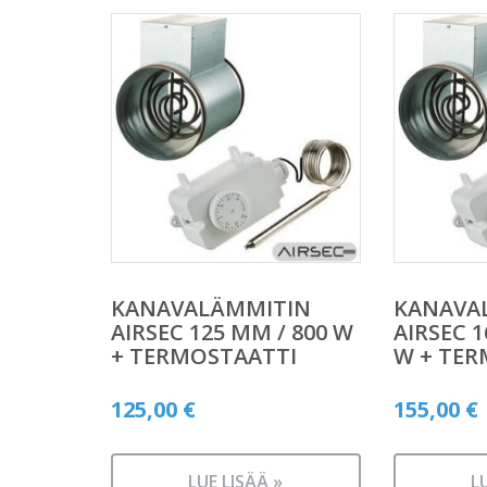
KANAVALÄMMITIN
KANAVA
AIRSEC 125 MM / 800 W
AIRSEC 1
+ TERMOSTAATTI
W + TER
125,00
€
155,00
€
LUE LISÄÄ »
L