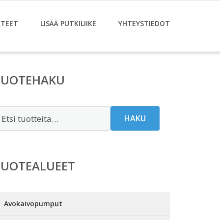
TEET
LISÄÄ PUTKILIIKE
YHTEYSTIEDOT
TUOTEHAKU
tsi:
HAKU
TUOTEALUEET
Avokaivopumput