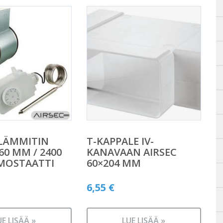
LÄMMITIN
T-KAPPALE IV-
60 MM / 2400
KANAVAAN AIRSEC
MOSTAATTI
60×204 MM
6,55
€
UE LISÄÄ »
LUE LISÄÄ »