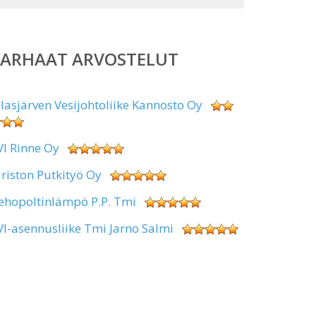
PARHAAT ARVOSTELUT
alasjärven Vesijohtoliike Kannosto Oy
VI Rinne Oy
iriston Putkityö Oy
ehopoltinlämpö P.P. Tmi
VI-asennusliike Tmi Jarno Salmi