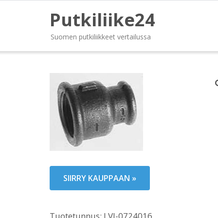
Putkiliike24
Suomen putkiliikkeet vertailussa
SIIRRY KAUPPAAN »
Tuotetunnus:
LVI-0724016