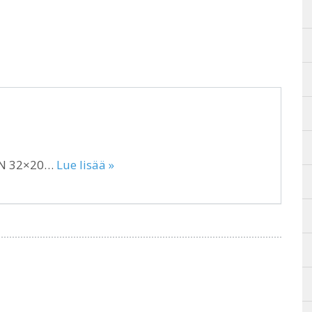
 DN 32×20…
Lue lisää »