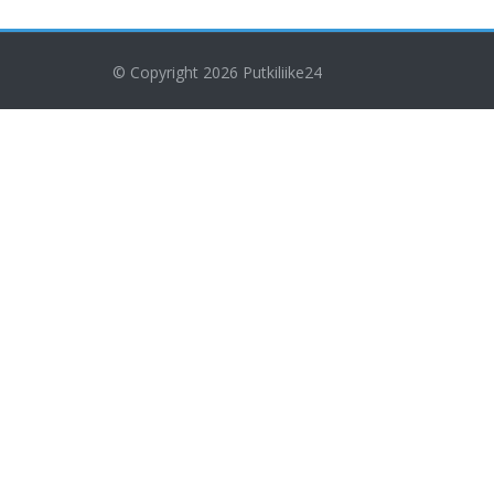
© Copyright 2026
Putkiliike24