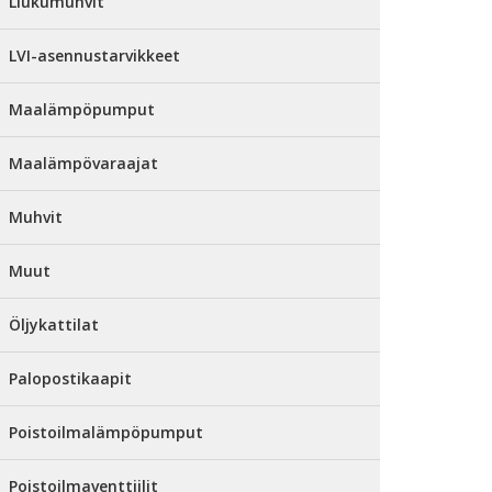
Liukumuhvit
LVI-asennustarvikkeet
Maalämpöpumput
Maalämpövaraajat
Muhvit
Muut
Öljykattilat
Palopostikaapit
Poistoilmalämpöpumput
Poistoilmaventtiilit