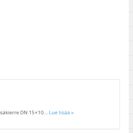
sisäkierre DN 15×10…
Lue lisää »