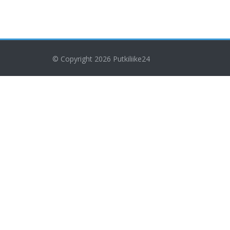
© Copyright 2026
Putkiliike24