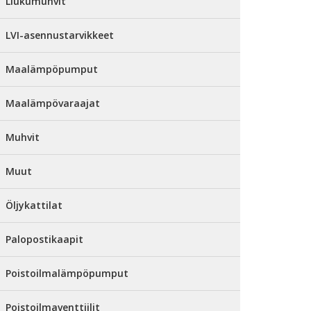
Liukumuhvit
LVI-asennustarvikkeet
Maalämpöpumput
Maalämpövaraajat
Muhvit
Muut
Öljykattilat
Palopostikaapit
Poistoilmalämpöpumput
Poistoilmaventtiilit