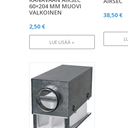
AIRSEC
60×204 MM MUOVI
VALKOINEN
38,50
€
2,50
€
L
LUE LISÄÄ »