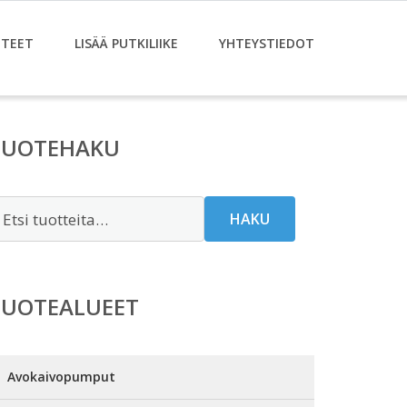
TEET
LISÄÄ PUTKILIIKE
YHTEYSTIEDOT
TUOTEHAKU
tsi:
HAKU
TUOTEALUEET
Avokaivopumput