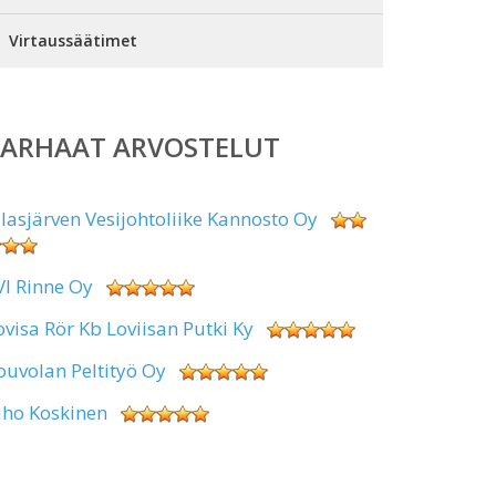
Virtaussäätimet
PARHAAT ARVOSTELUT
alasjärven Vesijohtoliike Kannosto Oy
VI Rinne Oy
ovisa Rör Kb Loviisan Putki Ky
ouvolan Peltityö Oy
uho Koskinen