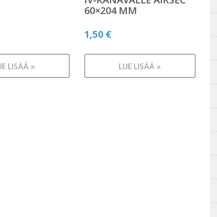
60×204 MM
1,50
€
UE LISÄÄ »
LUE LISÄÄ »