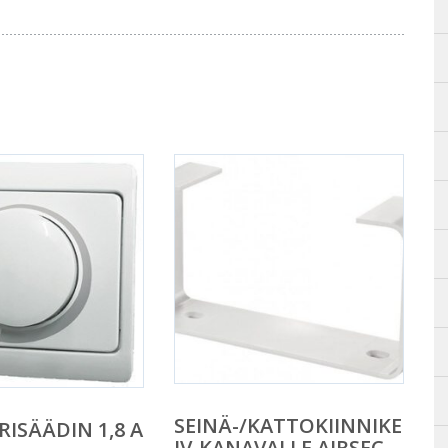
SEINÄ-/KATTOKIINNIKE
RISÄÄDIN 1,8 A
IV-KANAVALLE AIRSEC