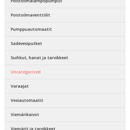
Poistoilmalämpöpumput
Poistoilmaventtiilit
Pumppuautomaatit
Sadevesiputket
Suihkut, hanat ja tarvikkeet
Uncategorized
Varaajat
Vesiautomaatit
Viemärikaivot
Viemärit ja tarvikkeet