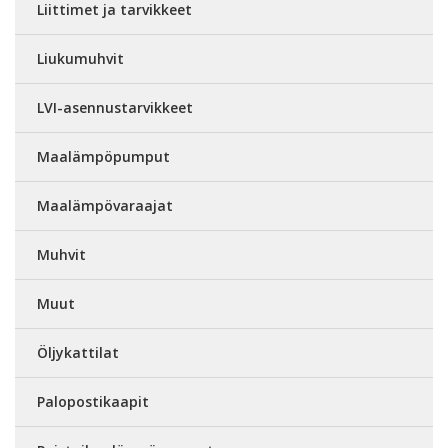
Liittimet ja tarvikkeet
Liukumuhvit
LVI-asennustarvikkeet
Maalämpöpumput
Maalämpövaraajat
Muhvit
Muut
Öljykattilat
Palopostikaapit