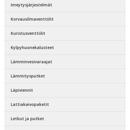
Imeytysjärjestelmät
Korvausilmaventtiilit
Kuristusventtiilit
Kylpyhuonekalusteet
Lämminvesivaraajat
Lämmitysputket
Läpiviennit
Lattiakaivopaketit
Letkut ja putket