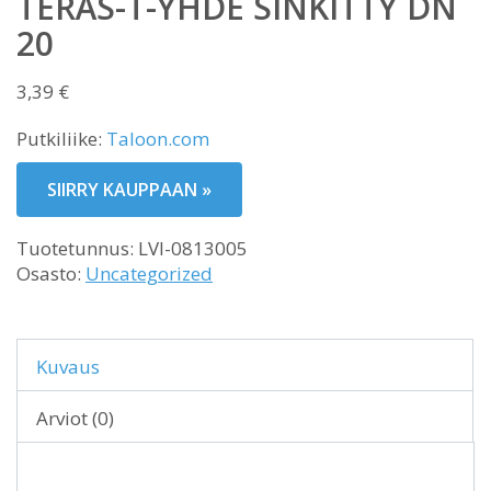
TERÄS-T-YHDE SINKITTY DN
20
3,39
€
Putkiliike:
Taloon.com
SIIRRY KAUPPAAN »
Tuotetunnus:
LVI-0813005
Osasto:
Uncategorized
Kuvaus
Arviot (0)