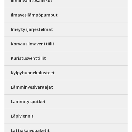
Ilmanvaihtosäleiköt
Ilmavesilämpöpumput
Imeytysjärjestelmät
Korvausilmaventtiilit
Kuristusventtiilit
Kylpyhuonekalusteet
Lämminvesivaraajat
Lämmitysputket
Läpiviennit
Lattiakaivopaketit