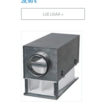
28,90
€
LUE LISÄÄ »