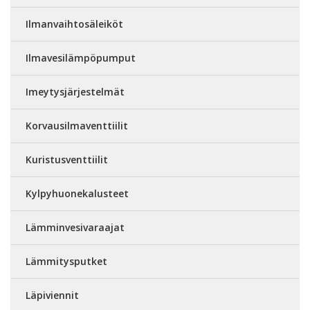
Ilmanvaihtosäleiköt
Ilmavesilämpöpumput
Imeytysjärjestelmät
Korvausilmaventtiilit
Kuristusventtiilit
Kylpyhuonekalusteet
Lämminvesivaraajat
Lämmitysputket
Läpiviennit