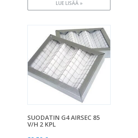
LUE LISÄÄ »
SUODATIN G4 AIRSEC 85
V/H 2 KPL