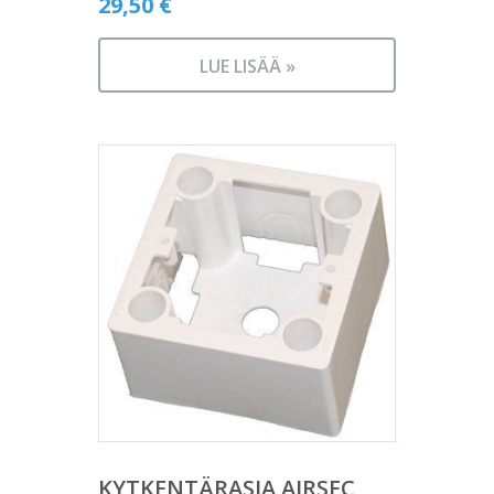
29,50
€
LUE LISÄÄ »
KYTKENTÄRASIA AIRSEC