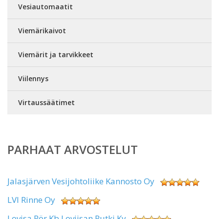
Vesiautomaatit
Viemärikaivot
Viemärit ja tarvikkeet
Viilennys
Virtaussäätimet
PARHAAT ARVOSTELUT
Jalasjärven Vesijohtoliike Kannosto Oy
LVI Rinne Oy
Lovisa Rör Kb Loviisan Putki Ky