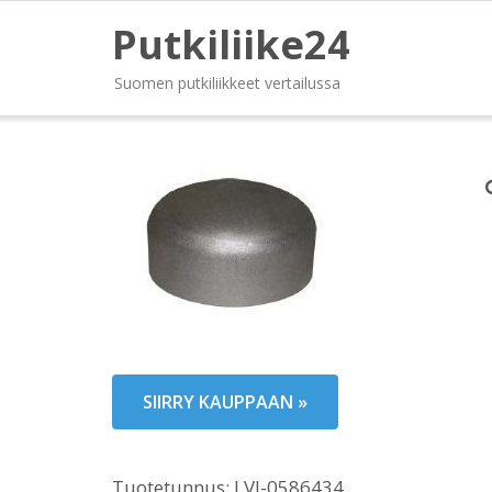
Putkiliike24
Suomen putkiliikkeet vertailussa
SIIRRY KAUPPAAN »
Tuotetunnus:
LVI-0586434