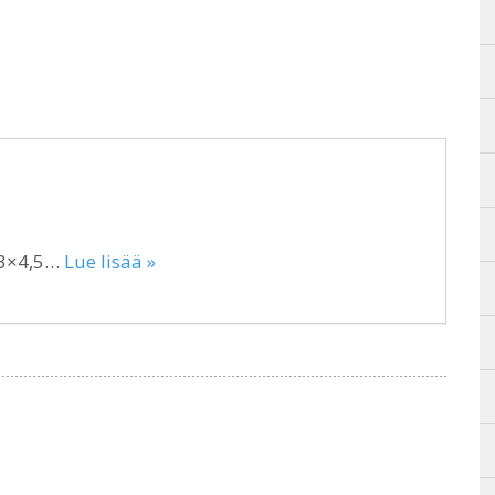
,3×4,5…
Lue lisää »