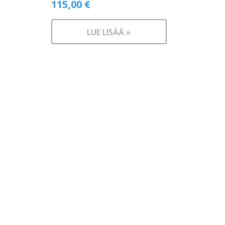
115,00
€
LUE LISÄÄ »