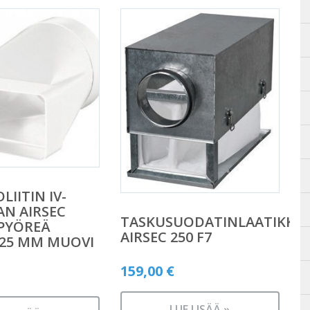
IITIN IV-
N AIRSEC
TASKUSUODATINLAATIKKO
PYÖREÄ
AIRSEC 250 F7
125 MM MUOVI
159,00
€
LUE LISÄÄ »