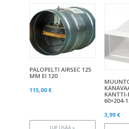
PALOPELTI AIRSEC 125
MM EI 120
MUUNTOL
KANAVAA
115,00
€
KANTTI-
60×204-
3,99
€
LUE LISÄÄ »