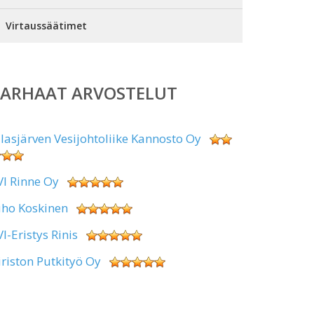
Virtaussäätimet
PARHAAT ARVOSTELUT
alasjärven Vesijohtoliike Kannosto Oy
VI Rinne Oy
uho Koskinen
VI-Eristys Rinis
iriston Putkityö Oy