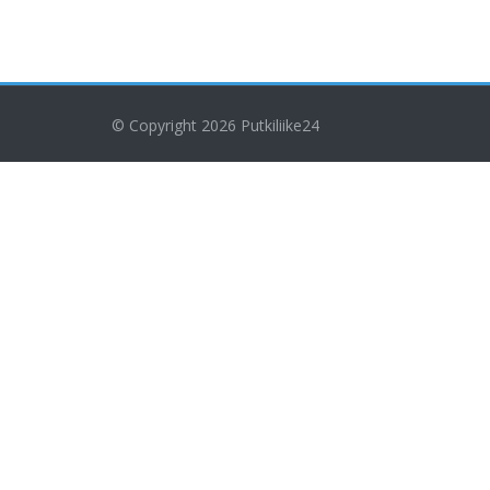
© Copyright 2026
Putkiliike24