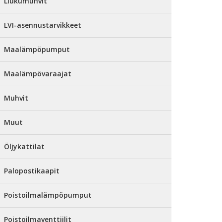
Liukumuhvit
LVI-asennustarvikkeet
Maalämpöpumput
Maalämpövaraajat
Muhvit
Muut
Öljykattilat
Palopostikaapit
Poistoilmalämpöpumput
Poistoilmaventtiilit