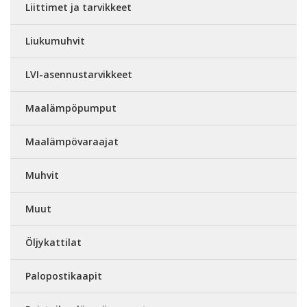
Liittimet ja tarvikkeet
Liukumuhvit
LVI-asennustarvikkeet
Maalämpöpumput
Maalämpövaraajat
Muhvit
Muut
Öljykattilat
Palopostikaapit