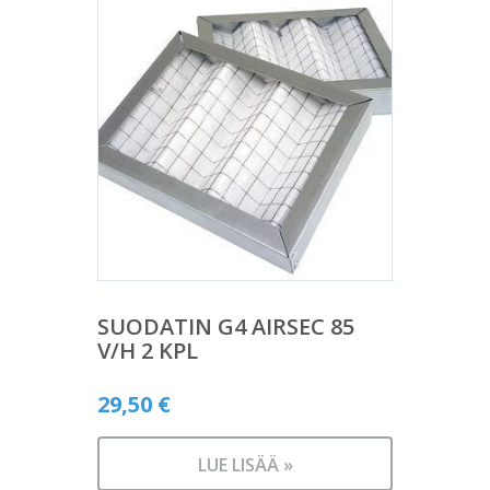
SUODATIN G4 AIRSEC 85
V/H 2 KPL
29,50
€
LUE LISÄÄ »