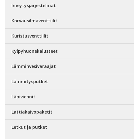
Imeytysjärjestelmät
Korvausilmaventtiilit
Kuristusventtiilit
Kylpyhuonekalusteet
Lämminvesivaraajat
Lämmitysputket
Läpiviennit
Lattiakaivopaketit
Letkut ja putket