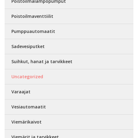
Poistoilmalämpöpumput
Poistoilmaventtiilit
Pumppuautomaatit
Sadevesiputket
Suihkut, hanat ja tarvikkeet
Uncategorized
Varaajat
Vesiautomaatit
Viemärikaivot
Viemärit ja tarvikkeet