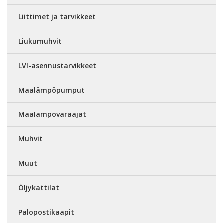
Liittimet ja tarvikkeet
Liukumuhvit
LVI-asennustarvikkeet
Maalämpöpumput
Maalämpövaraajat
Muhvit
Muut
Öljykattilat
Palopostikaapit