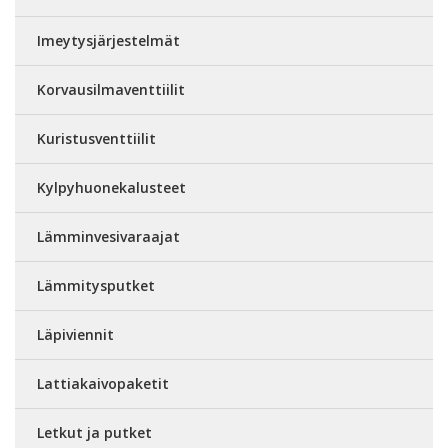
Imeytysjärjestelmät
Korvausilmaventtiilit
Kuristusventtiilit
Kylpyhuonekalusteet
Lämminvesivaraajat
Lämmitysputket
Läpiviennit
Lattiakaivopaketit
Letkut ja putket