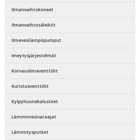
Ilmanvaihtokoneet
Ilmanvaihtosäleiköt
Ilmavesilämpöpumput
Imeytysjärjestelmät
Korvausilmaventtiilit
Kuristusventtiilit
Kylpyhuonekalusteet
Lämminvesivaraajat
Lämmitysputket