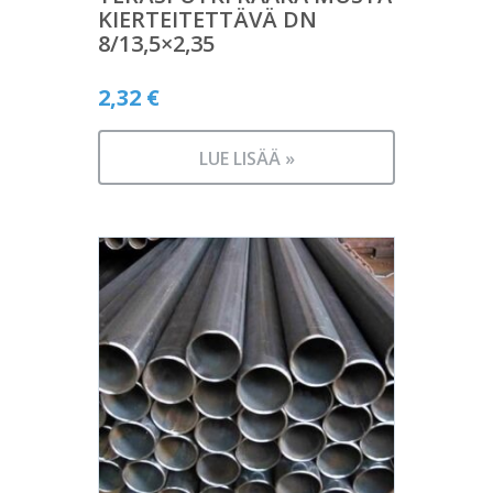
KIERTEITETTÄVÄ DN
8/13,5×2,35
2,32
€
LUE LISÄÄ »