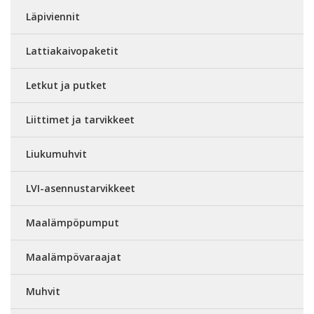
Läpiviennit
Lattiakaivopaketit
Letkut ja putket
Liittimet ja tarvikkeet
Liukumuhvit
LVI-asennustarvikkeet
Maalämpöpumput
Maalämpövaraajat
Muhvit