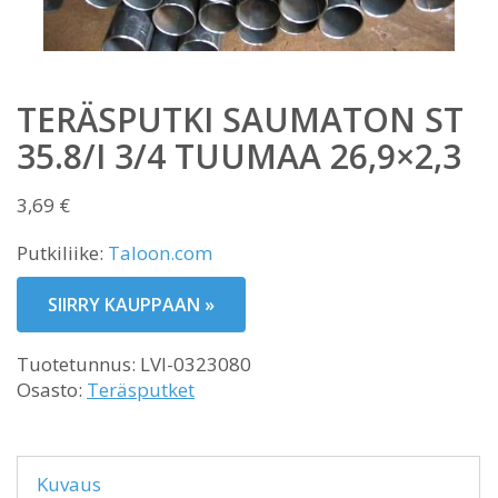
TERÄSPUTKI SAUMATON ST
35.8/I 3/4 TUUMAA 26,9×2,3
3,69
€
Putkiliike:
Taloon.com
SIIRRY KAUPPAAN »
Tuotetunnus:
LVI-0323080
Osasto:
Teräsputket
Kuvaus