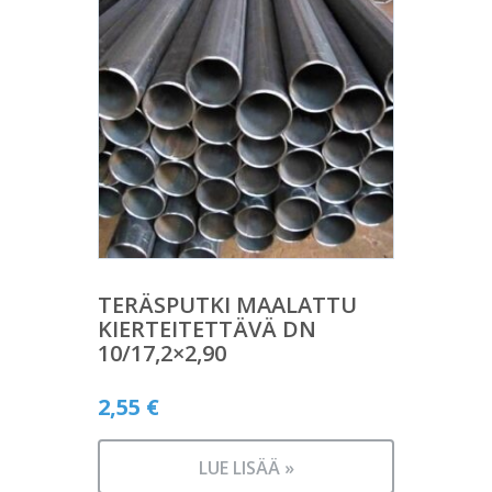
TERÄSPUTKI MAALATTU
KIERTEITETTÄVÄ DN
10/17,2×2,90
2,55
€
LUE LISÄÄ »