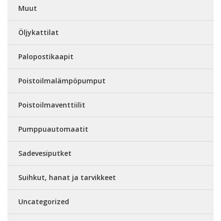
Muut
Öljykattilat
Palopostikaapit
Poistoilmalämpöpumput
Poistoilmaventtiilit
Pumppuautomaatit
Sadevesiputket
Suihkut, hanat ja tarvikkeet
Uncategorized