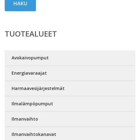
HAKU
TUOTEALUEET
Avokaivopumput
Energiavaraajat
Harmaavesijärjestelmät
Ilmalämpöpumput
Ilmanvaihto
Ilmanvaihtokanavat