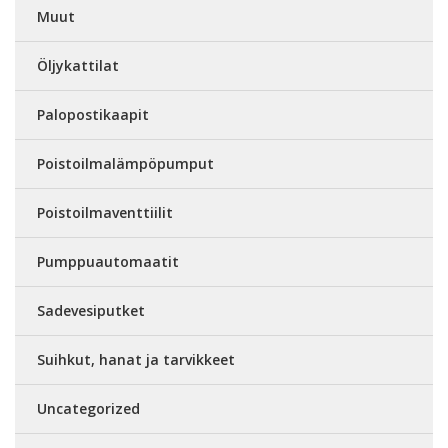
Muut
Öljykattilat
Palopostikaapit
Poistoilmalämpöpumput
Poistoilmaventtiilit
Pumppuautomaatit
Sadevesiputket
Suihkut, hanat ja tarvikkeet
Uncategorized