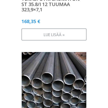
ST 35.8/I 12 TUUMAA
323,9×7,1
168,35
€
LUE LISÄÄ »