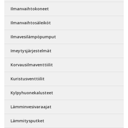
Ilmanvaihtokoneet
Ilmanvaihtosäleiköt
Ilmavesilämpöpumput
Imeytysjärjestelmät
Korvausilmaventtiilit
Kuristusventtiilit
Kylpyhuonekalusteet
Lämminvesivaraajat
Lämmitysputket