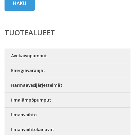
HAKU
TUOTEALUEET
Avokaivopumput
Energiavaraajat
Harmaavesijärjestelmät
Ilmalämpöpumput
Ilmanvaihto
Ilmanvaihtokanavat