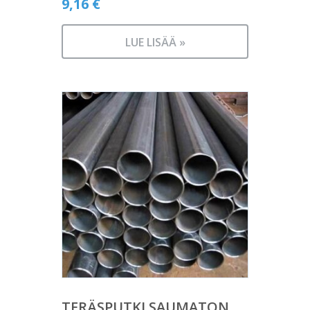
9,16
€
LUE LISÄÄ »
TERÄSPUTKI SAUMATON