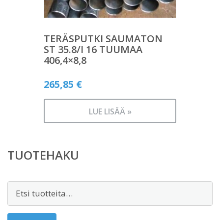
TERÄSPUTKI SAUMATON
ST 35.8/I 16 TUUMAA
406,4×8,8
265,85
€
LUE LISÄÄ »
TUOTEHAKU
Etsi: