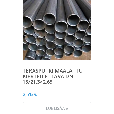
TERÄSPUTKI MAALATTU
KIERTEITETTÄVÄ DN
15/21,3×2,65
2,76
€
LUE LISÄÄ »