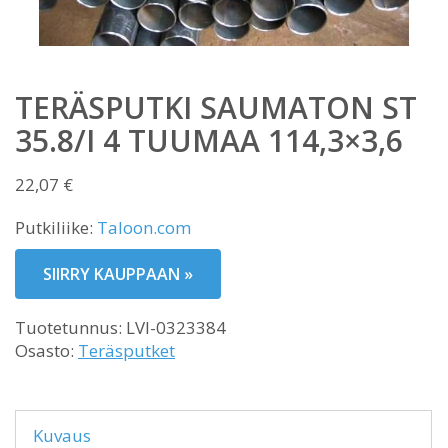
TERÄSPUTKI SAUMATON ST
35.8/I 4 TUUMAA 114,3×3,6
22,07
€
Putkiliike:
Taloon.com
SIIRRY KAUPPAAN »
Tuotetunnus:
LVI-0323384
Osasto:
Teräsputket
Kuvaus