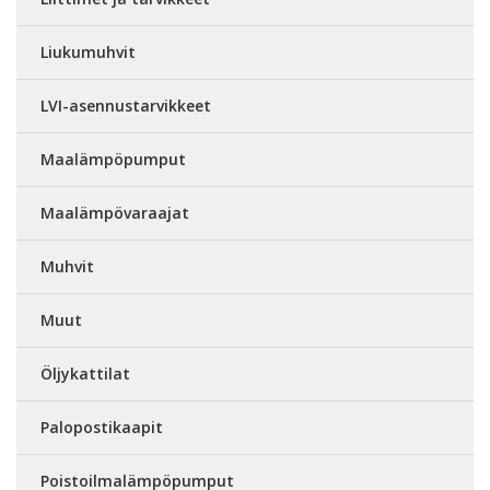
Liukumuhvit
LVI-asennustarvikkeet
Maalämpöpumput
Maalämpövaraajat
Muhvit
Muut
Öljykattilat
Palopostikaapit
Poistoilmalämpöpumput