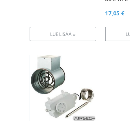
17,05
€
LUE LISÄÄ »
L