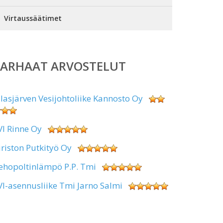
Virtaussäätimet
PARHAAT ARVOSTELUT
alasjärven Vesijohtoliike Kannosto Oy
VI Rinne Oy
iriston Putkityö Oy
ehopoltinlämpö P.P. Tmi
VI-asennusliike Tmi Jarno Salmi