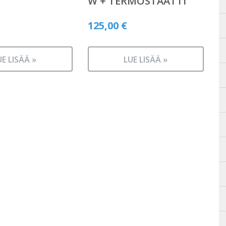
W + TERMOSTAATTI
125,00
€
UE LISÄÄ »
LUE LISÄÄ »