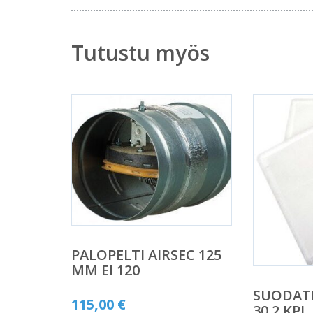
Tutustu myös
PALOPELTI AIRSEC 125
MM EI 120
SUODATI
115,00
€
30 2 KPL