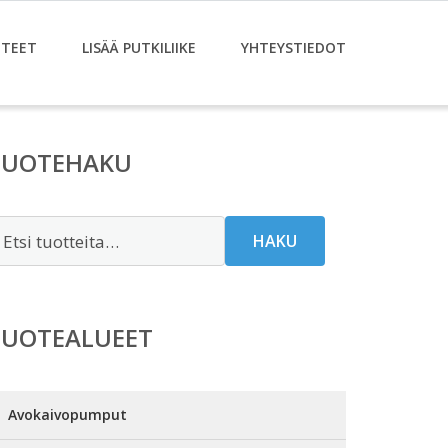
TEET
LISÄÄ PUTKILIIKE
YHTEYSTIEDOT
TUOTEHAKU
tsi:
HAKU
TUOTEALUEET
Avokaivopumput