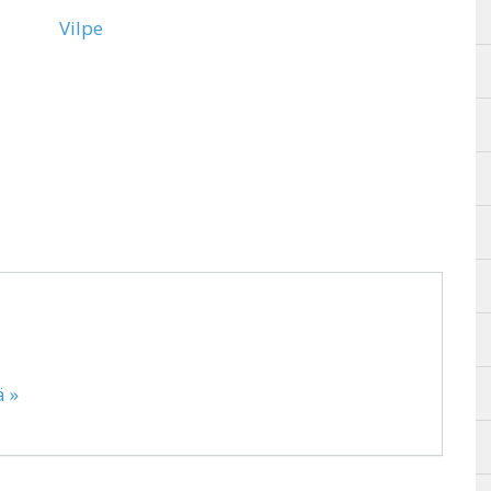
Vilpe
ä »