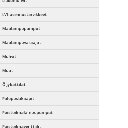
Liukumuhvit
LVI-asennustarvikkeet
Maalämpöpumput
Maalämpövaraajat
Muhvit
Muut
Öljykattilat
Palopostikaapit
Poistoilmalämpöpumput
Poistoilmaventtiilit