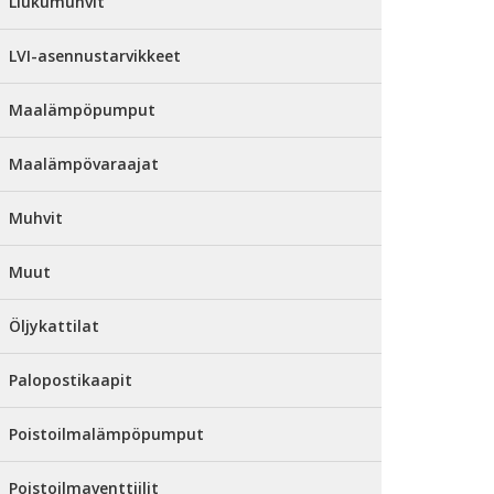
Liukumuhvit
LVI-asennustarvikkeet
Maalämpöpumput
Maalämpövaraajat
Muhvit
Muut
Öljykattilat
Palopostikaapit
Poistoilmalämpöpumput
Poistoilmaventtiilit