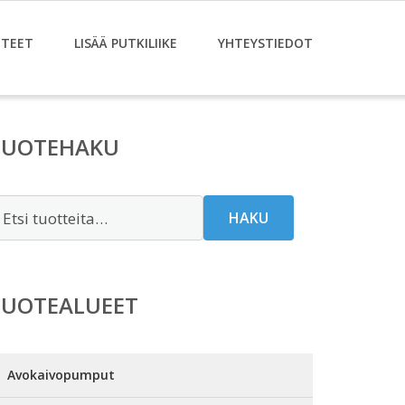
TEET
LISÄÄ PUTKILIIKE
YHTEYSTIEDOT
TUOTEHAKU
tsi:
HAKU
TUOTEALUEET
Avokaivopumput