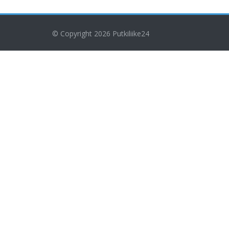
© Copyright 2026
Putkiliike24