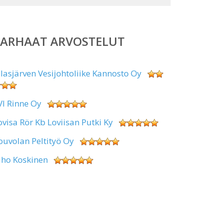
PARHAAT ARVOSTELUT
alasjärven Vesijohtoliike Kannosto Oy
VI Rinne Oy
ovisa Rör Kb Loviisan Putki Ky
ouvolan Peltityö Oy
uho Koskinen