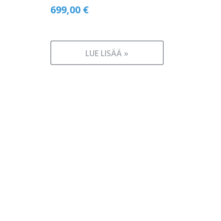
699,00
€
LUE LISÄÄ »