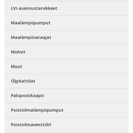
LVI-asennustarvikkeet
Maalämpöpumput
Maalämpövaraajat
Muhvit
Muut
Öljykattilat
Palopostikaapit
Poistoilmalämpöpumput
Poistoilmaventtiilit