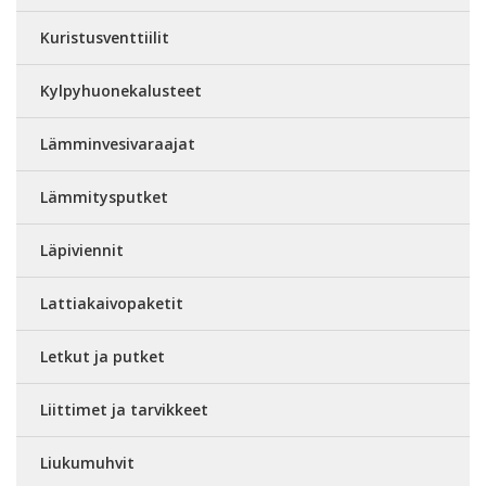
Kuristusventtiilit
Kylpyhuonekalusteet
Lämminvesivaraajat
Lämmitysputket
Läpiviennit
Lattiakaivopaketit
Letkut ja putket
Liittimet ja tarvikkeet
Liukumuhvit